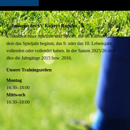
E-Junioren des SV Kickers Raguhn
E-Junioren einer Spielzeit sind Spieler, die im Kalenderjahr, in
dem das Spieljahr beginnt, das 9. oder das 10. Lebensjahr
vollenden oder vollendet haben. In der Saison 2025/26 sind
dies die Jahrgänge 2015 bzw. 2016.
Unsere Trainingszeiten
Montag
16
:
30
–
18
:
00
Mittwoch
16
:
30
–
18
:
00