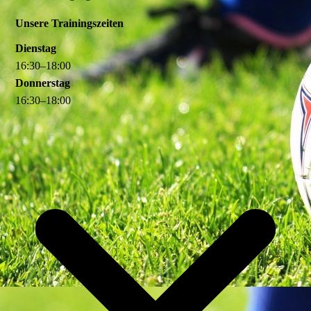
Unsere Trainingszeiten
Dienstag
16
:
30
–
18
:
00
Donnerstag
16
:
30
–
18
:
00